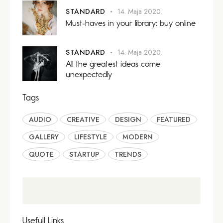
STANDARD
14. Maja 2020.
Must-haves in your library: buy online
STANDARD
14. Maja 2020.
All the greatest ideas come
unexpectedly
Tags
AUDIO
CREATIVE
DESIGN
FEATURED
GALLERY
LIFESTYLE
MODERN
QUOTE
STARTUP
TRENDS
Usefull Links