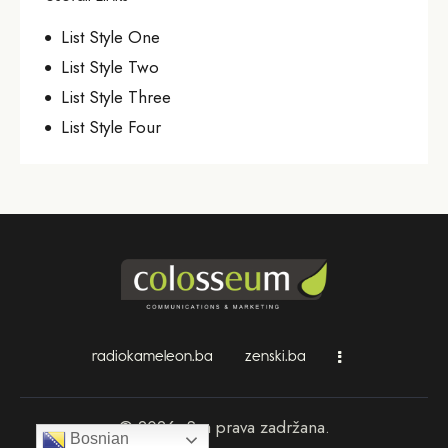
List Style One
List Style Two
List Style Three
List Style Four
radiokameleon.ba
zenski.ba
© 2026. Sva prava zadržana.
Bosnian