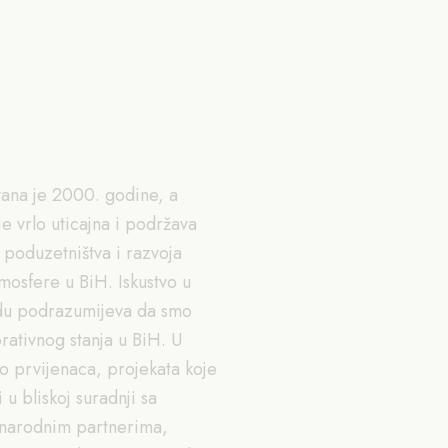
ana je 2000. godine, a
je vrlo uticajna i podržava
 poduzetništva i razvoja
mosfere u BiH. Iskustvo u
du podrazumijeva da smo
rativnog stanja u BiH. U
 prvijenaca, projekata koje
 u bliskoj suradnji sa
unarodnim partnerima,