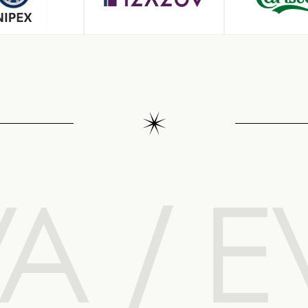
A / E