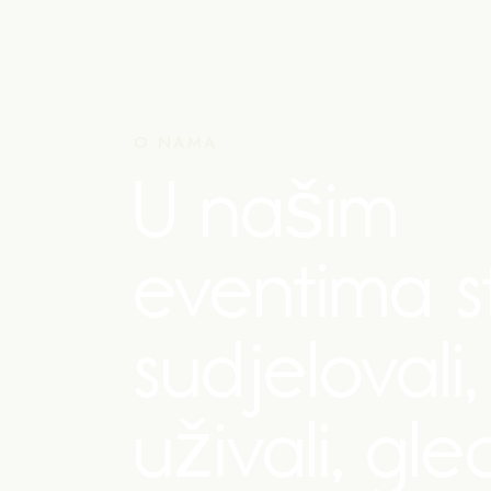
O NAMA
U našim
eventima s
sudjelovali,
uživali, gle