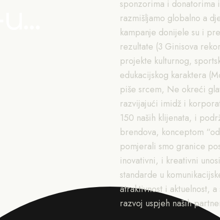
...
sponzorima i donatorima i
razmišljamo globalno a dj
kampanje donijele su i pr
rezultate (3 Ginisova reko
projekte kulturnog, sport
edukacijskog karaktera (M
piše srcem, Ne okreći glavu
razvijajući imidž i korpor
150 naših klijenata, i podr
brendova, konceptom “od 
pomjerali smo granice post
inovativni, i kreativni u
standarde u komunikacijsk
atraktivnost i aktuelnost, a
razvoj uspjeh naših partne