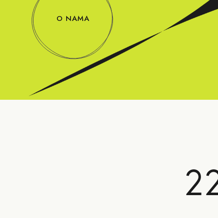
O NAMA
22