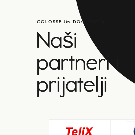
COLOSSEUM DOO TUZLA
Naši
partneri i
prijatelji