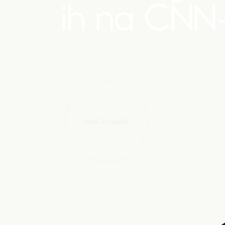
ih na CNN-u
Naši Projekti