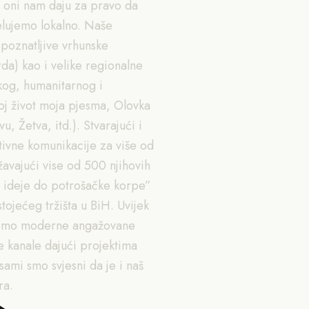
 oni nam daju za pravo da
elujemo lokalno. Naše
epoznatljive vrhunske
rda) kao i velike regionalne
skog, humanitarnog i
oj život moja pjesma, Olovka
, Žetva, itd.). Stvarajući i
ativne komunikacije za više od
žavajući vise od 500 njihovih
ideje do potrošačke korpe”
ojećeg tržišta u BiH. Uvijek
nosimo moderne angažovane
e kanale dajući projektima
 sami smo svjesni da je i naš
ra.