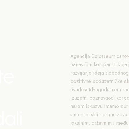
Agencija Colosseum osnov
danas čini kompaniju koja 
te
razvijanje ideja slobodnog
pozitivne poduzetničke at
dvadesetdvogodišnjem ra
izuzetni poznavaoci korpo
našem iskustvu imamo puno
dali
smo osmislili i organizovali
lokalnim, državnim i međ