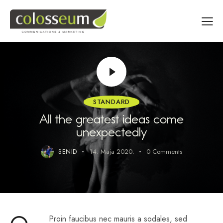
STANDARD
All the greatest ideas come
unexpectedly
SENID
14. Maja 2020.
0
Comments
Proin faucibus nec mauris a sodales, sed