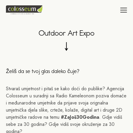
Outdoor Art Expo
Želiš da se tvoj glas daleko čuje?
Stvaraš umjetnost i pitaš se kako doći do publike? Agencija
Colosseum u suradnji sa Radio Kameleonom poziva domaće
i međunarodne umjetnike da prijave svoja orignalna
umjetnička djela slike, crteže, kolaže, digital art i druge 2D
umjetničke radove na temu
#ZaJoš30Godina
. Gdje vidiš
sebe za 30 godina? Gdje vidiš svoje okruženje za 30
godina?