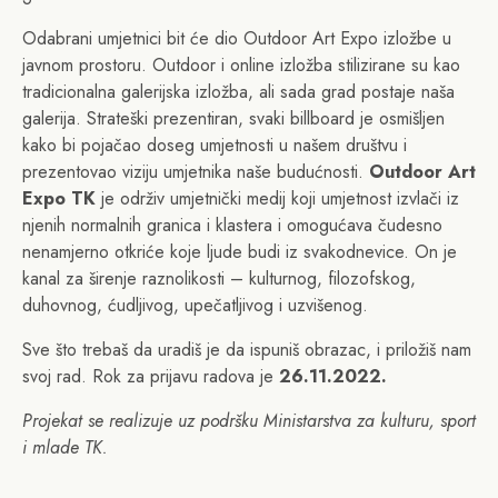
Odabrani umjetnici bit će dio Outdoor Art Expo izložbe u
javnom prostoru. Outdoor i online izložba stilizirane su kao
tradicionalna galerijska izložba, ali sada grad postaje naša
galerija. Strateški prezentiran, svaki billboard je osmišljen
kako bi pojačao doseg umjetnosti u našem društvu i
prezentovao viziju umjetnika naše budućnosti.
Outdoor Art
Expo TK
je održiv umjetnički medij koji umjetnost izvlači iz
njenih normalnih granica i klastera i omogućava čudesno
nenamjerno otkriće koje ljude budi iz svakodnevice. On je
kanal za širenje raznolikosti – kulturnog, filozofskog,
duhovnog, ćudljivog, upečatljivog i uzvišenog.
Sve što trebaš da uradiš je da ispuniš obrazac, i priložiš nam
svoj rad. Rok za prijavu radova je
26.11.2022.
Projekat se realizuje uz podršku Ministarstva za kulturu, sport
i mlade TK.