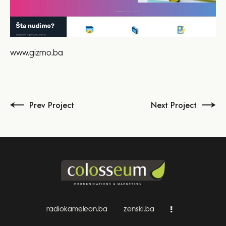
www.gizmo.ba
Prev Project
Next Project
radiokameleon.ba
zenski.ba