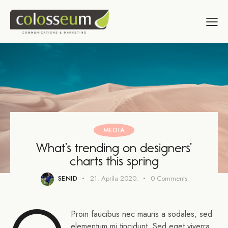
MEDIA
What’s trending on designers’
charts this spring
SENID
21. Aprila 2020.
0
Comments
Proin faucibus nec mauris a sodales, sed
elementum mi tincidunt. Sed eget viverra