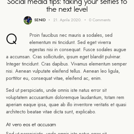
Social media tips: taking your selfies to
the next level
SENID
21. Aprila 2020.
0
Comments
Q
Proin faucibus nec mauris a sodales, sed
elementum mi tincidunt. Sed eget viverra
egestas nisi in consequat. Fusce sodales augue
a accumsan. Cras sollicitudin, ipsum eget blandit pulvinar.
Integer tincidunt. Cras dapibus. Vivamus elementum semper
nisi. Aenean vulputate eleifend tellus. Aenean leo ligula,
porttitor eu, consequat vitae, eleifend ac, enim.
Sed ut perspiciatis, unde omnis iste natus error sit
voluptatem accusantium doloremque laudantium, totam rem
aperiam eaque ipsa, quae ab illo inventore veritatis et quasi
architecto beatae vitae dicta sunt, explicabo.
At vero eos et accusam
Sed ut perspiciatis, unde omnis iste natus error sit