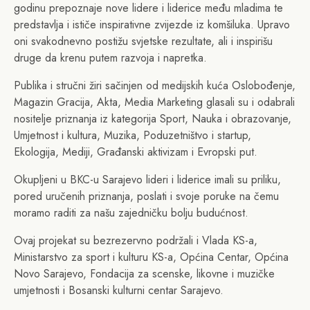
godinu prepoznaje nove lidere i liderice među mladima te
predstavlja i ističe inspirativne zvijezde iz komšiluka. Upravo
oni svakodnevno postižu svjetske rezultate, ali i inspirišu
druge da krenu putem razvoja i napretka.
Publika i stručni žiri sačinjen od medijskih kuća Oslobođenje,
Magazin Gracija, Akta, Media Marketing glasali su i odabrali
nositelje priznanja iz kategorija Sport, Nauka i obrazovanje,
Umjetnost i kultura, Muzika, Poduzetništvo i startup,
Ekologija, Mediji, Građanski aktivizam i Evropski put.
Okupljeni u BKC-u Sarajevo lideri i liderice imali su priliku,
pored uručenih priznanja, poslati i svoje poruke na čemu
moramo raditi za našu zajedničku bolju budućnost.
Ovaj projekat su bezrezervno podržali i Vlada KS-a,
Ministarstvo za sport i kulturu KS-a, Općina Centar, Općina
Novo Sarajevo, Fondacija za scenske, likovne i muzičke
umjetnosti i Bosanski kulturni centar Sarajevo.