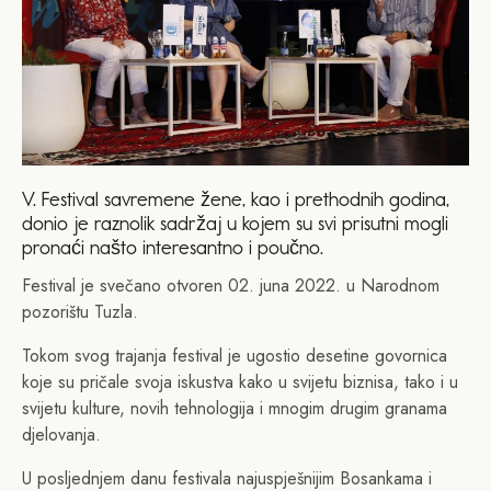
V. Festival savremene žene, kao i prethodnih godina,
donio je raznolik sadržaj u kojem su svi prisutni mogli
pronaći našto interesantno i poučno.
Festival je svečano otvoren 02. juna 2022. u Narodnom
pozorištu Tuzla.
Tokom svog trajanja festival je ugostio desetine govornica
koje su pričale svoja iskustva kako u svijetu biznisa, tako i u
svijetu kulture, novih tehnologija i mnogim drugim granama
djelovanja.
U posljednjem danu festivala najuspješnijim Bosankama i